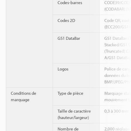
Codes-barres
CODE39/CODE
(CODABAR) /J
Codes 2D
Code QR, code
(ECC200/GS1 D
GS1 DataBar
GS1 DataBar (
Stacked/GS1 D
(Truncated) C
A/GS1 DataBar
Logos
Police de cara
données du log
BMP/JPEG/PNG
Conditions de
Type de pièce
Marquage stat
marquage
mouvement (vi
Taille de caractère
0,3 à 300 mm
(hauteur/largeur)
Nombre de
2,000 réglage