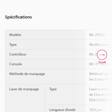
Spécifications
Modèle
ML-Z9620
Type
Modèle zone é
Contrôleur
ML-Z9600
Scroll
Console
MC-P1 (Écran c
Méthode de marquage
Méthode de ba
les 3 axes XYZ
Laser de marquage
Type
Laser à semi-
de Classe 4 (C
FDA (CDRH) Pa
Longueur d’onde
10.6 µm