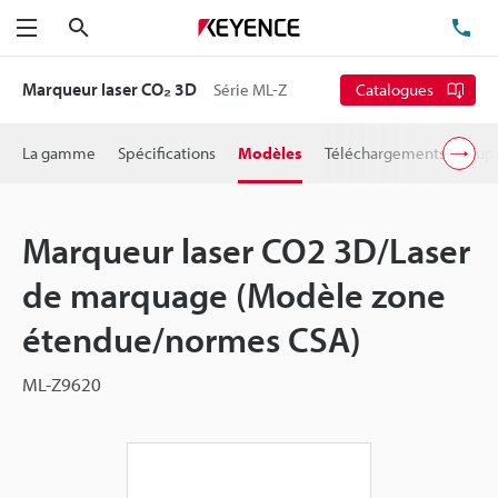
Rechercher
TÉ
Menu
Marqueur laser CO₂ 3D
Série ML-Z
Catalogues
La gamme
Spécifications
Modèles
Téléchargements
Supp
Marqueur laser CO2 3D/Laser
de marquage (Modèle zone
étendue/normes CSA)
ML-Z9620