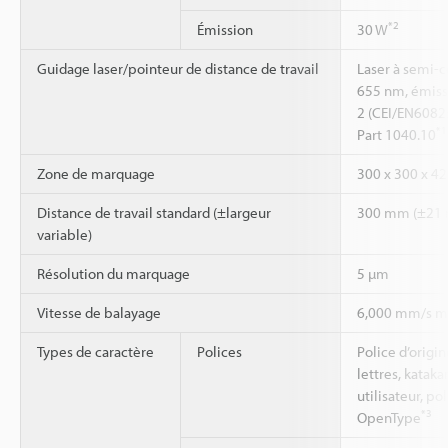
*2
Émission
30 W
Guidage laser/pointeur de distance de travail
Laser à semi-c
655 nm, émissi
2 (CEI/EN6082
*1
Part 1040.10
Zone de marquage
300 x 300 x 4
Distance de travail standard (±largeur
300 mm (±21
variable)
Résolution du marquage
5 µm
Vitesse de balayage
6,000 mm/s m
Types de caractère
Polices
Police d’orig
lettres, kataka
utilisateur, po
*3
OpenType