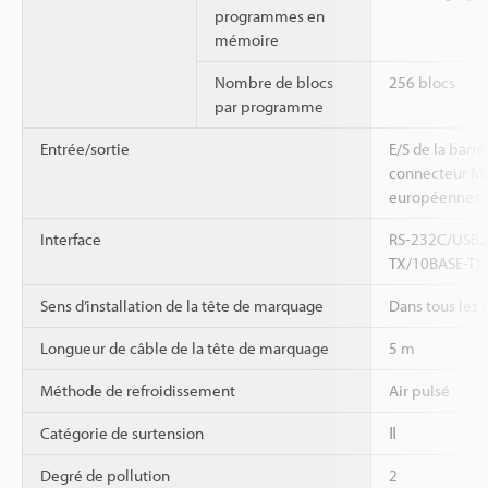
programmes en
mémoire
Nombre de blocs
256 blocs
par programme
Entrée/sortie
E/S de la barr
connecteur MIL
européennes
Interface
RS-232C/USB2.
*
TX/10BASE-T)
Sens d’installation de la tête de marquage
Dans tous les 
Longueur de câble de la tête de marquage
5 m
Méthode de refroidissement
Air pulsé
Catégorie de surtension
Ⅱ
Degré de pollution
2