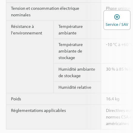
Tension et consommation électrique
Phase unique 1
nominales
Hz, 1,000 VA m
O
Service / SAV
Résistance à
Température
0 °C à 40 °C
l'environnement
ambiante
Température
-10 °C à +60 °C
ambiante de
stockage
Humidité ambiante
30 % à 85 % (s
de stockage
Humidité relative
Poids
16.4 kg
Réglementations applicables
Directives eu
normes CSA et
américaines