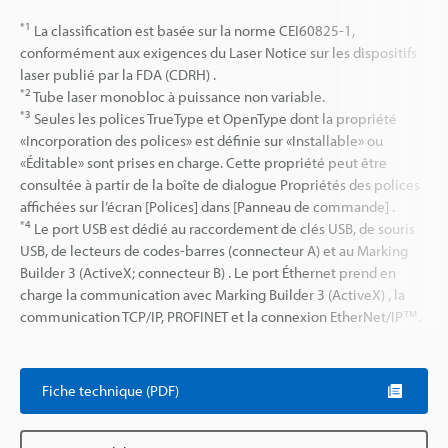
*1
La classification est basée sur la norme CEI60825-1,
conformément aux exigences du Laser Notice sur les dispositifs
laser publié par la FDA (CDRH) .
*2
Tube laser monobloc à puissance non variable.
*3
Seules les polices TrueType et OpenType dont la propriété
«Incorporation des polices» est définie sur «Installable» ou
«Éditable» sont prises en charge. Cette propriété peut être
consultée à partir de la boîte de dialogue Propriétés des polices
affichées sur l’écran [Polices] dans [Panneau de commande] .
*4
Le port USB est dédié au raccordement de clés USB, de souris
USB, de lecteurs de codes-barres (connecteur A) et au Marking
Builder 3 (ActiveX; connecteur B) . Le port Éthernet prend en
charge la communication avec Marking Builder 3 (ActiveX) , la
communication TCP/IP, PROFINET et la connexion EtherNet/IP™.
Fiche technique (PDF)