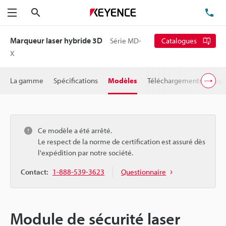
Rechercher
TÉ
Menu
Marqueur laser hybride 3D
Série MD-
Catalogues
X
La gamme
Spécifications
Modèles
Téléchargements
Supp
Ce modèle a été arrêté.
Le respect de la norme de certification est assuré dès
l'expédition par notre société.
Contact:
1-888-539-3623
Questionnaire
Module de sécurité laser