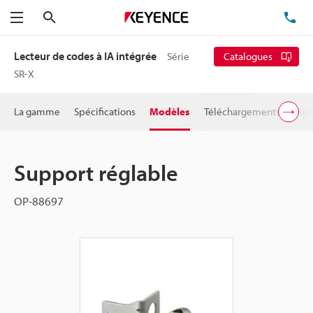
Rechercher
TÉ
Menu
Lecteur de codes à IA intégrée
Série
Catalogues
SR-X
La gamme
Spécifications
Modèles
Téléchargements
Supp
Support réglable
OP-88697