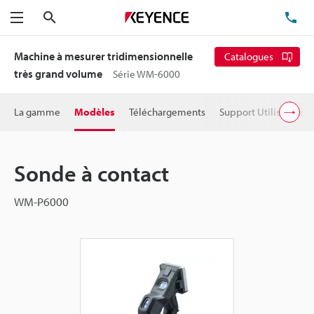
Rechercher
TÉ
Menu
Machine à mesurer tridimensionnelle
Catalogues
très grand volume
Série WM-6000
La gamme
Modèles
Téléchargements
Support Utilisateur
Sonde à contact
WM-P6000