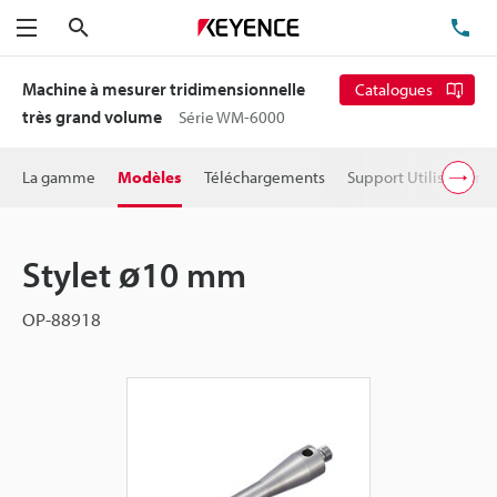
Rechercher
TÉ
Menu
Machine à mesurer tridimensionnelle
Catalogues
très grand volume
Série WM-6000
La gamme
Modèles
Téléchargements
Support Utilisateur
Stylet ø10 mm
OP-88918