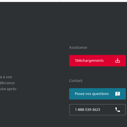
Assistance
Téléchargements
le à son
Contact
délivrance
rvice après-
Posez vos questions
1-888-539-3623