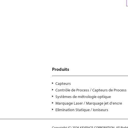
1-888-539-3623
Produits
Capteurs
Contrôle de Process / Capteurs de Process
Systèmes de métrologie optique
Marquage Laser / Marquage jet d'encre
Elimination Statique / Ioniseurs
Copyright (C) 2026 KEYENCE CORPORATION. All Right