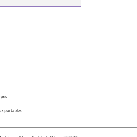
Contact / Demandes
opes
e
ux portables