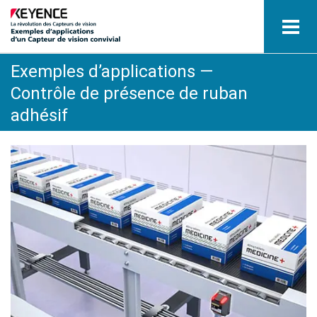
Exemples d’applications —
Capteur de vision
Contrôle de présence de ruban
Exemples d’applications par industrie
adhésif
Glossaire
Consulter le catalogue
Contact / Demandes