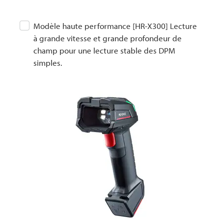
PROFINET CC-B
HL2
Modèle haute performance [HR-X300] Lecture
PROFINET CC-C
à grande vitesse et grande profondeur de
champ pour une lecture stable des DPM
simples.
Support (HR-
Câble USB Type C
X500) HR-HL25
OP-88569